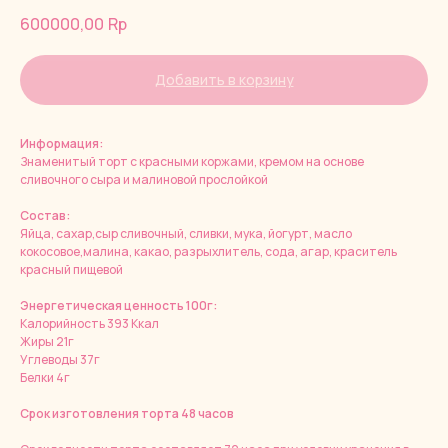
600000,00
Rp
Добавить в корзину
Информация:
Знаменитый торт с красными коржами, кремом на основе
сливочного сыра и малиновой прослойкой
Состав:
Яйца, сахар,сыр сливочный, сливки, мука, йогурт, масло
кокосовое,малина, какао, разрыхлитель, сода, агар, краситель
красный пищевой
Энергетическая ценность 100г:
Калорийность 393 Ккал
Жиры 21г
Углеводы 37г
Белки 4г
Срок изготовления торта 48 часов