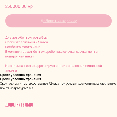
250000,00
Rp
Добавить в корзину
Диаметр бенто-торта 8см
Срок изготовления 24 часа
Вес бенто-торта 250г
В комплекте идет бенто-коробочка, ложечка, свечка, лента,
подарочный пакет
Надпись на торте корректируется при заполнении финальной
анкеты
Срок и условиях хранения
Срок и условиях хранения
Срок годности торта составляет 72 часа при условии хранения в холодильнике
при температуре 2-4С
ДОПОЛНИТЕЛЬНО