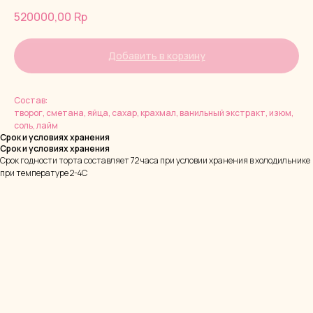
520000,00
Rp
Добавить в корзину
Состав:
творог, сметана, яйца, сахар, крахмал, ванильный экстракт, изюм,
соль, лайм
Срок и условиях хранения
Срок и условиях хранения
Срок годности торта составляет 72 часа при условии хранения в холодильнике
при температуре 2-4С